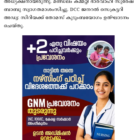
അധ്യക്ഷനായിരുന്നു. മണ്ഡലം കമ്മറ്റി ഭാരവാഹി സുരേഷ്
ബാബു സ്വാഗതമാശംസിച്ചു. DCC ജനറൽ സെക്രട്ടറി
അഡ്വ: സിറിയക്ക് തോമസ് കുടുംബയോഗം ഉത്ഘാടനം
ചെയ്തു.