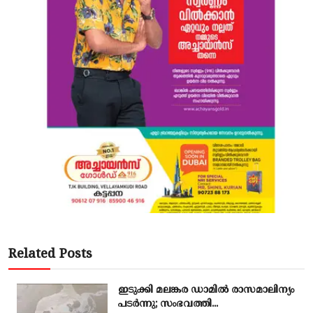
Related Posts
ഇടുക്കി മലങ്കര ഡാമിൽ രാസമാലിന്യം
പടർന്നു; സംഭവത്തി...