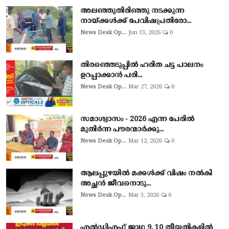
അലഞ്ഞുതിരിഞ്ഞു നടക്കുന്ന
നായ്ക്കൾക്ക് പേവിഷപ്രതിരോ...
News Desk Op...
Jun 13, 2026
0
തിരഞ്ഞെടുപ്പില്‍ ഹരിത ചട്ട പാലനം
ഉറപ്പാക്കാന്‍ പരി...
News Desk Op...
Mar 27, 2026
0
സമാശ്വാസം - 2026 എന്ന പേരിൽ
മുതിർന്ന പൗരന്മാർക്കു...
News Desk Op...
Mar 12, 2026
0
ആലപ്പുഴയില്‍ മക്കള്‍ക്ക് വിഷം നല്‍കി
അച്ഛൻ ജീവനൊടു...
News Desk Op...
Mar 3, 2026
0
എല്‍ഡിഎഫ് ജാഥ 9, 10 തീയതികളില്‍