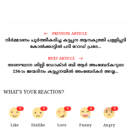
PREVIOUS ARTICLE
നിർമ്മാണം പൂർത്തീകരിച്ച കട്ടപ്പന ആനകുത്തി പള്ളിപ്പടി
കോൽക്കാട്ടിൽ പടി റോഡ് പ്രദേ...
NEXT ARTICLE
ഭരണഘടന ശില്പി ഡോക്ടർ ബി ആർ അംബേദ്കറുടെ
134-ാം ജന്മദിനം കട്ടപ്പനയിൽ അംബേദ്കർ അയ്യ...
WHAT'S YOUR REACTION?
0
0
0
0
0
Like
Dislike
Love
Funny
Angry