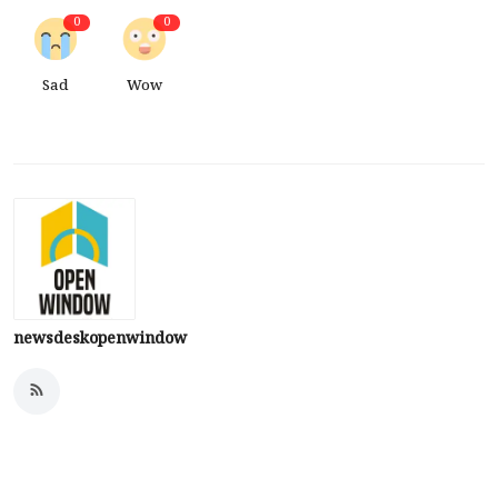
0
0
Sad
Wow
newsdeskopenwindow