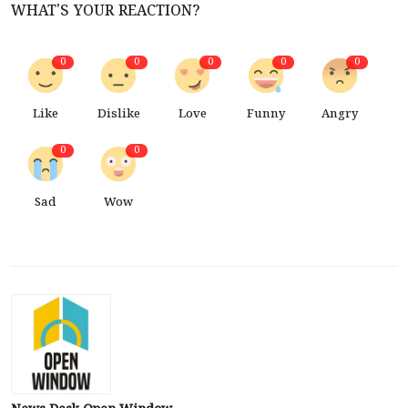
WHAT'S YOUR REACTION?
0
0
0
0
0
Like
Dislike
Love
Funny
Angry
0
0
Sad
Wow