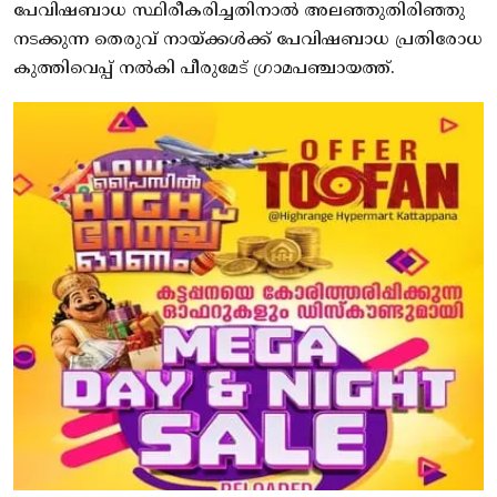
പേവിഷബാധ സ്ഥിരീകരിച്ചതിനാൽ അലഞ്ഞുതിരിഞ്ഞു
നടക്കുന്ന തെരുവ് നായ്ക്കൾക്ക് പേവിഷബാധ പ്രതിരോധ
കുത്തിവെപ്പ് നൽകി പീരുമേട് ഗ്രാമപഞ്ചായത്ത്.