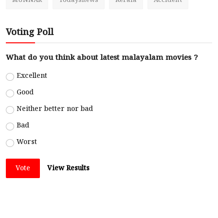
MUNNAR
Todaysnews
Kerala
Accident
Voting Poll
What do you think about latest malayalam movies ?
Excellent
Good
Neither better nor bad
Bad
Worst
Vote
View Results