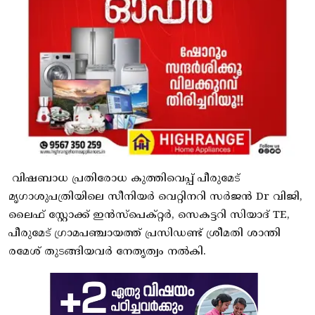
വിഷബാധ പ്രതിരോധ കുത്തിവെപ്പ് പീരുമേട്
മൃഗാശുപത്രിയിലെ സീനിയർ വെറ്റിനറി സർജൻ Dr വിജി,
ലൈഫ് സ്റ്റോക്ക് ഇൻസ്പെക്റ്റർ, സെകട്ടറി സിയാദ് TE,
പീരുമേട് ഗ്രാമപഞ്ചായത്ത് പ്രസിഡണ്ട് ശ്രീമതി ശാന്തി
രമേശ് തുടങ്ങിയവർ നേതൃത്വം നൽകി.