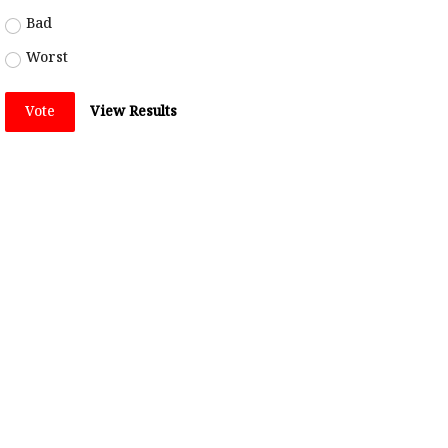
Bad
Worst
Vote
View Results