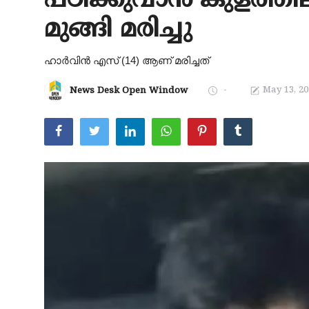
പഠിക്കുവാൻ കുളത്തിലി
ആരോഗ്യം
മുങ്ങി മരിച്ചു
സാങ്കേതിക വിദ്യ
ഹാർവിൻ എസ് (14) ആണ് മരിച്ചത്
Gallery
-
May 13, 20
News Desk Open Window