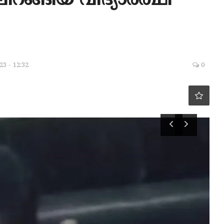
റങ്ങിയ വിദ്യാർത്ഥി
23 - 12:32
0