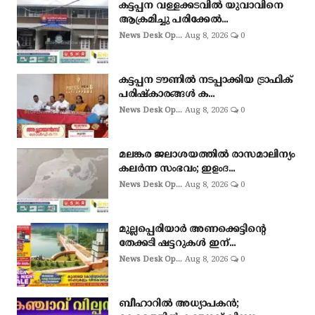
കട്ടപ്പന വള്ളക്കടവിൽ യുവാവിനെ
ആക്രമിച്ചു പരിക്കേൽ...
News Desk Op...
Aug 8, 2026
0
കട്ടപ്പന ടൗണിൽ നടപ്പാക്കിയ ട്രാഫിക്
പരിഷ്കാരങ്ങൾ ക...
News Desk Op...
Aug 8, 2026
0
മലങ്കര ജലാശയത്തിൽ രാസമാലിന്യം
കലർന്ന സംഭവം; ഇളംദ...
News Desk Op...
Aug 8, 2026
0
മുല്ലപ്പെരിയാർ അണക്കെട്ടിന്റെ
തേക്കടി ഷട്ടറുകൾ ഇന്...
News Desk Op...
Aug 8, 2026
0
ബീഹാറിൽ അധ്യാപകൻ;