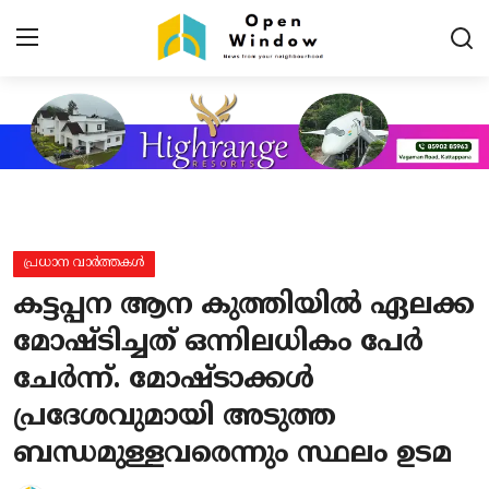
Login
Register
Home
Contact
പ്രധാന വാർത്തകൾ
പ്രധാന വാർത്തകൾ
കട്ടപ്പന ആന കുത്തിയിൽ ഏലക്ക
പ്രാദേശികം
മോഷ്ടിച്ചത് ഒന്നിലധികം പേർ
ചേർന്ന്. മോഷ്ടാക്കൾ
കായികം
പ്രദേശവുമായി അടുത്ത
TOURISM
ബന്ധമുള്ളവരെന്നും സ്ഥലം ഉടമ
വിനോദം