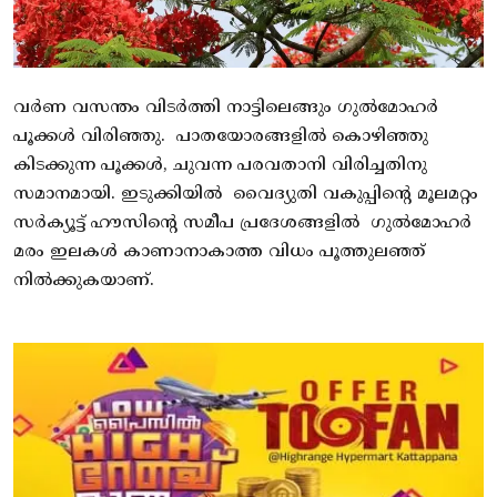
വർണ വസന്തം വിടർത്തി നാട്ടിലെങ്ങും ഗുൽമോഹർ
പൂക്കൾ വിരിഞ്ഞു. പാതയോരങ്ങളിൽ കൊഴിഞ്ഞു
കിടക്കുന്ന പൂക്കൾ, ചുവന്ന പരവതാനി വിരിച്ചതിനു
സമാനമായി. ഇടുക്കിയിൽ വൈദ്യുതി വകുപ്പിൻ്റെ മൂലമറ്റം
സർക്യൂട്ട് ഹൗസിന്റെ സമീപ പ്രദേശങ്ങളിൽ ഗുൽമോഹർ
മരം ഇലകൾ കാണാനാകാത്ത വിധം പൂത്തുലഞ്ഞ്
നിൽക്കുകയാണ്.