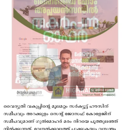
വൈദ്യുതി വകുപ്പിൻ്റെ മൂലമറ്റം സർക്യൂട്ട് ഹൗസിന്
സമീപവും അറക്കുളം സെൻ്റ് ജോസഫ് കോളേജിന്
സമീപവുമാണ് ഗുൽമോഹർ മരം നിറയെ പൂത്തുലഞ്ഞ്
നിൽക്കുന്നത്. വേനൽക്കാലത്ത് പൂക്കുകയും വസന്തം