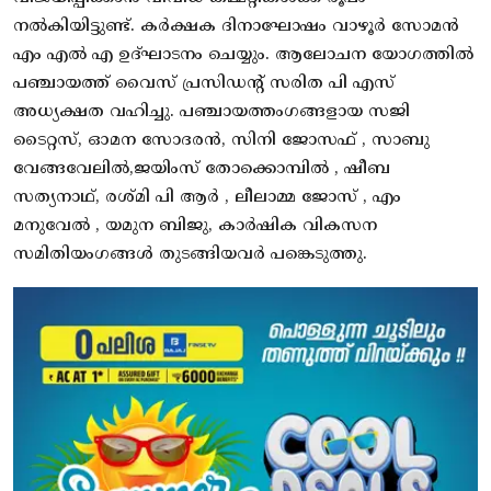
നൽകിയിട്ടുണ്ട്. കർക്ഷക ദിനാഘോഷം വാഴൂർ സോമൻ
എം എൽ എ ഉദ്ഘാടനം ചെയ്യും. ആലോചന യോഗത്തിൽ
പഞ്ചായത്ത് വൈസ് പ്രസിഡന്റ് സരിത പി എസ്
അധ്യക്ഷത വഹിച്ചു. പഞ്ചായത്തംഗങ്ങളായ സജി
ടൈറ്റസ്, ഓമന സോദരൻ, സിനി ജോസഫ് , സാബു
വേങ്ങവേലിൽ,ജയിംസ് തോക്കൊമ്പിൽ , ഷീബ
സത്യനാഥ്, രശ്മി പി ആർ , ലീലാമ്മ ജോസ് , എം
മനുവേൽ , യമുന ബിജു, കാർഷിക വികസന
സമിതിയംഗങ്ങൾ തുടങ്ങിയവർ പങ്കെടുത്തു.