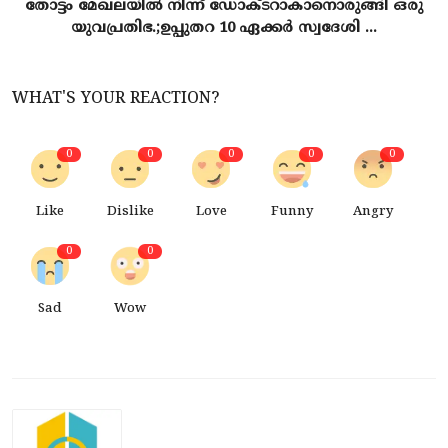
തോട്ടം മേഖലയിൽ നിന്ന് ഡോക്ടറാകാനൊരുങ്ങി ഒരു
യുവപ്രതിഭ.;ഉപ്പുതറ 10 ഏക്കർ സ്വദേശി ...
WHAT'S YOUR REACTION?
0
0
0
0
0
Like
Dislike
Love
Funny
Angry
0
0
Sad
Wow