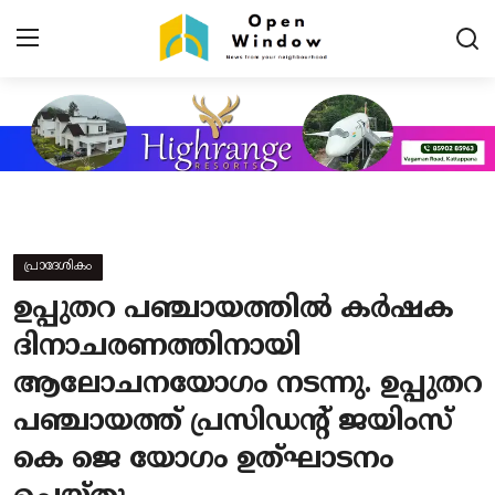
Login
Register
Home
Contact
പ്രാദേശികം
പ്രധാന വാർത്തകൾ
ഉപ്പുതറ പഞ്ചായത്തിൽ കർഷക
പ്രാദേശികം
ദിനാചരണത്തിനായി
ആലോചനയോഗം നടന്നു. ഉപ്പുതറ
കായികം
പഞ്ചായത്ത് പ്രസിഡന്റ് ജയിംസ്
TOURISM
കെ ജെ യോഗം ഉത്ഘാടനം
വിനോദം