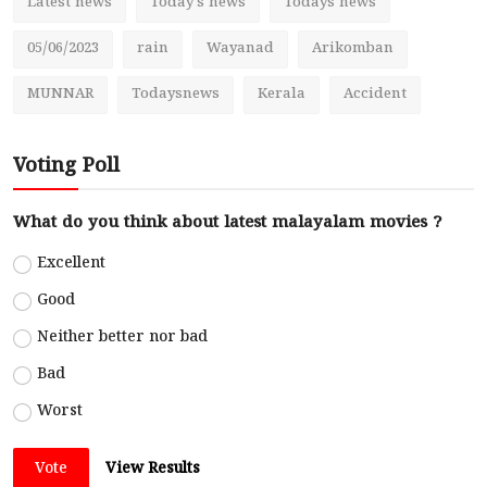
Latest news
Today's news
Todays news
05/06/2023
rain
Wayanad
Arikomban
MUNNAR
Todaysnews
Kerala
Accident
Voting Poll
What do you think about latest malayalam movies ?
Excellent
Good
Neither better nor bad
Bad
Worst
Vote
View Results