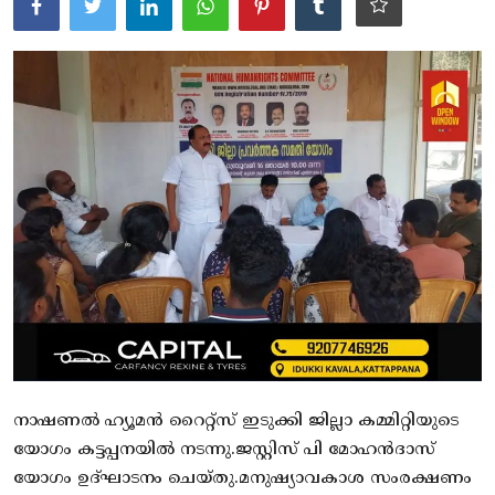
ആരോഗ്യം
സാങ്കേതിക വിദ്യ
Gallery
നാഷണൽ ഹ്യൂമൻ റൈറ്റ്സ് ഇടുക്കി ജില്ലാ കമ്മിറ്റിയുടെ
യോഗം കട്ടപ്പനയിൽ നടന്നു.ജസ്റ്റിസ് പി മോഹൻദാസ്
യോഗം ഉദ്ഘാടനം ചെയ്തു.മനുഷ്യാവകാശ സംരക്ഷണം