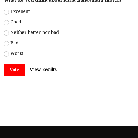
What do you think about latest malayalam movies ?
Excellent
Good
Neither better nor bad
Bad
Worst
Vote
View Results