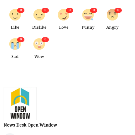
0
0
0
0
0
Like
Dislike
Love
Funny
Angry
0
0
Sad
Wow
News Desk Open Window