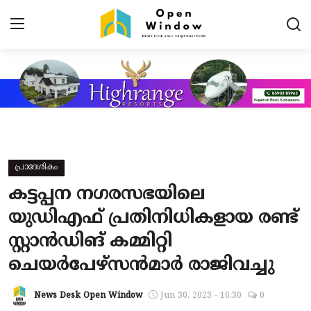
Login
Register
Home
Contact
പ്രാദേശികം
പ്രധാന വാർത്തകൾ
കട്ടപ്പന നഗരസഭയിലെ
പ്രാദേശികം
യുഡിഎഫ് പ്രതിനിധികളായ രണ്ട്
സ്റ്റാൻഡിങ് കമ്മിറ്റി
കായികം
ചെയർപേഴ്‌സൻമാർ രാജിവച്ചു
TOURISM
News Desk Open Window
Jun 30, 2023 - 16:30
0
വിനോദം