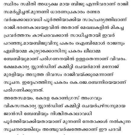
സ്ഥിരം സമിതി അധ്യക്ഷ മായ ബിജു എന്നിവരാണ് രാജി
സമർപ്പിച്ചത്.മുന്നണി ധാരണപ്രകാരം രണ്ടര
വർഷക്കാലാവധി പൂർത്തിയാക്കിയ സാഹചര്യത്തിലാണ്
രാജി.ഭരണകാലയളവിൽ അതാത് മേഖലകളിൽ മികച്ച
പ്രവർത്തനം കാഴ്ചവെക്കാൻ സാധിച്ചതായി ഇവർ
പറഞ്ഞു.മായബിജുവിനു പകരം ഐബിമോൾ രാജനും
ഏലിയാമ്മ കുര്യാക്കോസിനു പകരം ലീലാമ്മ
ബേബിയുമാണ് പരിഗണനയിൽ ഉള്ളതെന്നാണ് വിവരം.
ക്ഷേമകാര്യ സ്റ്റാൻഡിങ് കമ്മിറ്റി ചെയർമാൻ മനോജ്
മുരളിയും അടുത്ത ദിവസം രാജിവയ്ക്കുമെന്നാണ്
സൂചന. ഇദ്ദേഹത്തിനു പകരം കെ.ജെ.ബെന്നിയെയാണ്
പരിഗണിക്കുന്നത്.
അതേസമയം, കേരള കോൺഗ്രസ് അംഗവും
വികസനകാര്യ സ്റ്റാൻഡിങ് കമ്മിറ്റി ചെയർപഴ്‌സനുമായ
ജാൻസി ബേബിയും നിശ്ചിതകാലാവധി
പൂർത്തിയാക്കിയതായാണ് മുന്നണി നേതാക്കൾ നൽകുന്ന
സൂചനയെങ്കിലും അഞ്ചുവർഷത്തേക്കാണ് ഈ പദവി