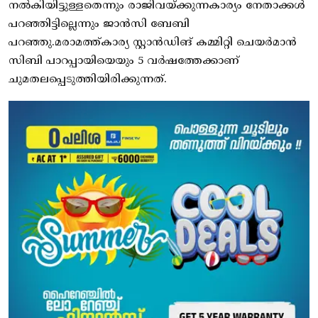
നൽകിയിട്ടുള്ളതെന്നും രാജിവയ്ക്കുന്നകാര്യം നേതാക്കൾ
പറഞ്ഞിട്ടില്ലെന്നും ജാൻസി ബേബി
പറഞ്ഞു.മരാമത്ത്കാര്യ സ്റ്റാൻഡിങ് കമ്മിറ്റി ചെയർമാൻ
സിബി പാറപ്പായിയെയും 5 വർഷത്തേക്കാണ്
ചുമതലപ്പെടുത്തിയിരിക്കുന്നത്.