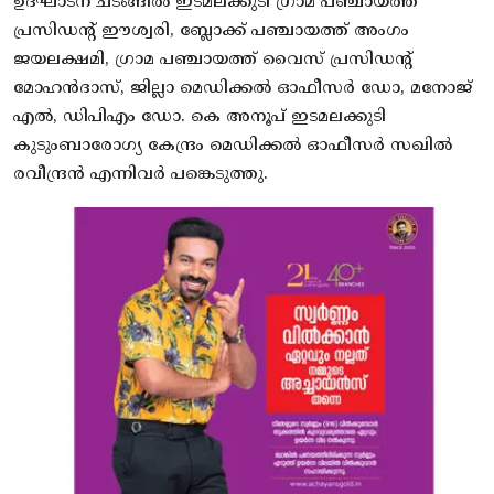
ഉദ്ഘാടന ചടങ്ങില്‍ ഇടമലക്കുടി ഗ്രാമ പഞ്ചായത്ത്
പ്രസിഡന്റ് ഈശ്വരി, ബ്ലോക്ക് പഞ്ചായത്ത് അംഗം
ജയലക്ഷമി, ഗ്രാമ പഞ്ചായത്ത് വൈസ് പ്രസിഡന്റ്
മോഹന്‍ദാസ്, ജില്ലാ മെഡിക്കല്‍ ഓഫീസര്‍ ഡോ, മനോജ്
എല്‍, ഡിപിഎം ഡോ. കെ അനൂപ് ഇടമലക്കുടി
കുടുംബാരോഗ്യ കേന്ദ്രം മെഡിക്കല്‍ ഓഫീസര്‍ സഖില്‍
രവീന്ദ്രന്‍ എന്നിവര്‍ പങ്കെടുത്തു.