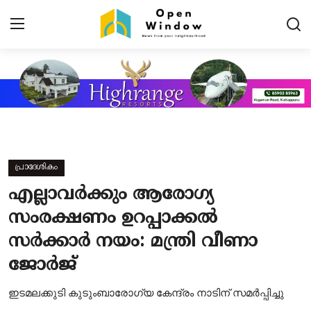
Login
Register
Home
Contact
പ്രാദേശികം
പ്രധാന വാർത്തകൾ
എല്ലാവര്‍ക്കും ആരോഗ്യ
പ്രാദേശികം
സംരക്ഷണം ഉറപ്പാക്കൽ
സര്‍ക്കാര്‍ നയം: മന്ത്രി വീണാ
കായികം
ജോര്‍ജ്
TOURISM
ഇടമലക്കുടി കുടുംബാരോഗ്യ കേന്ദ്രം നാടിന് സമര്‍പ്പിച്ചു
വിനോദം