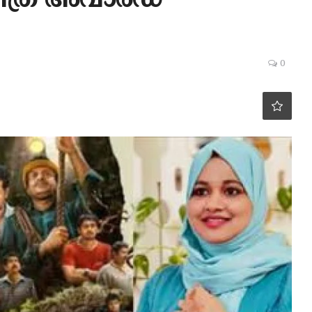
ചിത്ര അവാർഡ്
0