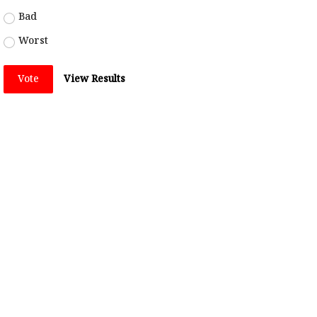
Bad
Worst
Vote
View Results