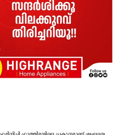
െമിനിച്ചി ഫാത്തിമയിലെ പ്രകടനമാണ് ഷംലയെ