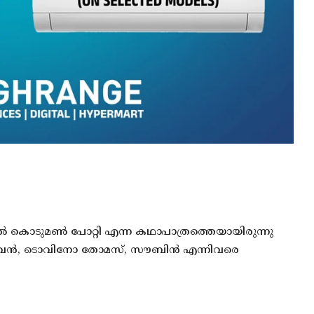
കൊടുമൺ പോറ്റി എന്ന കഥാപാത്രത്തെയായിരുന്നു
യരാഘവൻ, ടൊവിനോ തോമസ്, സൗബിൻ എന്നിവരെ