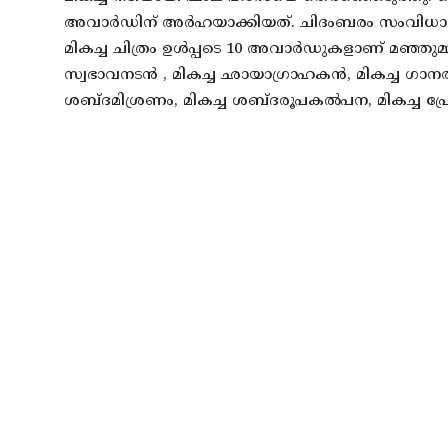
അവാര്‍ഡിന് അര്‍ഹയാക്കിയത്. ചിദംബരം സംവിധാന
മികച്ച ചിത്രം ഉള്‍പ്പടെ 10 അവാര്‍ഡുകളാണ് മഞ്ഞു
സ്വഭാവനടൻ , മികച്ച ഛായാഗ്രാഹകൻ, മികച്ച ഗാന
ശബ്ദമിശ്രണം, മികച്ച ശബ്ദരൂപകൽപന, മികച്ച പ്രോ