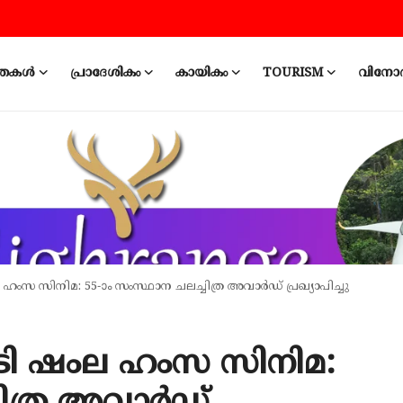
ത്തകൾ
പ്രാദേശികം
കായികം
TOURISM
വിനോ
ഷംല ഹംസ സിനിമ: 55-ാം സംസ്ഥാന ചലച്ചിത്ര അവാർഡ് പ്രഖ്യാപിച്ചു
, നടി ഷംല ഹംസ സിനിമ: