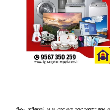
മികച്ച നടിയായി ഷംല ഹാസയെ തെരഞ്ഞെടുത്തു. ഫ