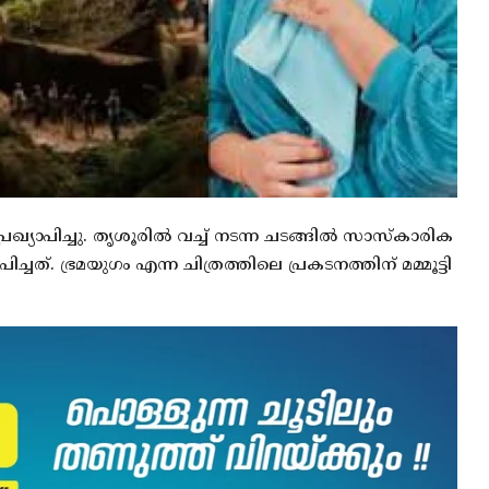
്യാപിച്ചു. തൃശൂരിൽ വച്ച് നടന്ന ചടങ്ങിൽ സാസ്‌കാരിക
. ഭ്രമയു​ഗം എന്ന ചിത്രത്തിലെ പ്രകടനത്തിന് മമ്മൂട്ടി