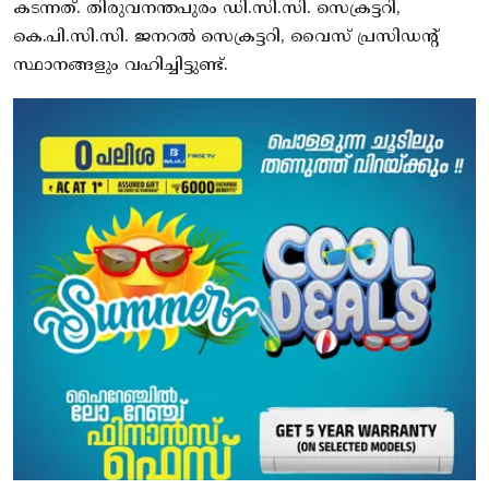
കടന്നത്. തിരുവനന്തപുരം ഡി.സി.സി. സെക്രട്ടറി,
കെ.പി.സി.സി. ജനറല്‍ സെക്രട്ടറി, വൈസ് പ്രസിഡന്റ്
സ്ഥാനങ്ങളും വഹിച്ചിട്ടുണ്ട്.