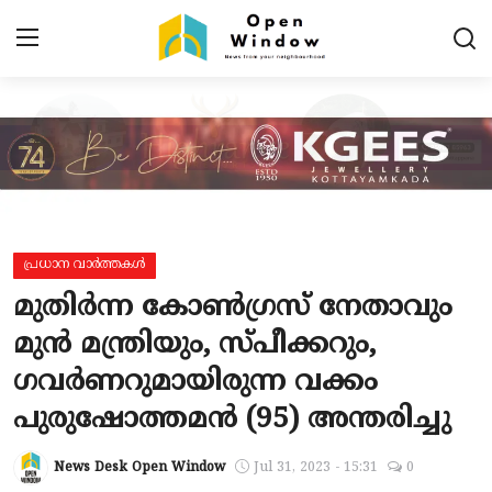
Login
Register
Home
Contact
പ്രധാന വാർത്തകൾ
പ്രധാന വാർത്തകൾ
മുതിര്‍ന്ന കോണ്‍ഗ്രസ് നേതാവും
പ്രാദേശികം
മുന്‍ മന്ത്രിയും, സ്പീക്കറും,
ഗവര്‍ണറുമായിരുന്ന വക്കം
കായികം
പുരുഷോത്തമന്‍ (95) അന്തരിച്ചു
TOURISM
News Desk Open Window
Jul 31, 2023 - 15:31
0
വിനോദം