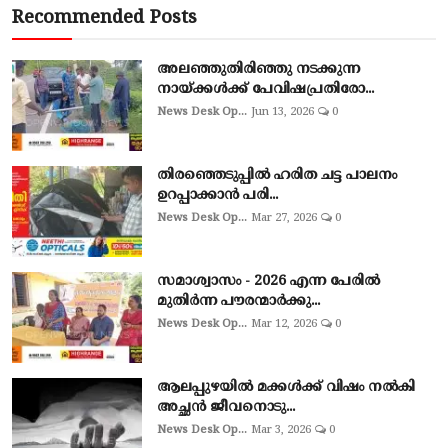
Recommended Posts
അലഞ്ഞുതിരിഞ്ഞു നടക്കുന്ന
നായ്ക്കൾക്ക് പേവിഷപ്രതിരോ...
News Desk Op...
Jun 13, 2026
0
തിരഞ്ഞെടുപ്പില്‍ ഹരിത ചട്ട പാലനം
ഉറപ്പാക്കാന്‍ പരി...
News Desk Op...
Mar 27, 2026
0
സമാശ്വാസം - 2026 എന്ന പേരിൽ
മുതിർന്ന പൗരന്മാർക്കു...
News Desk Op...
Mar 12, 2026
0
ആലപ്പുഴയില്‍ മക്കള്‍ക്ക് വിഷം നല്‍കി
അച്ഛൻ ജീവനൊടു...
News Desk Op...
Mar 3, 2026
0