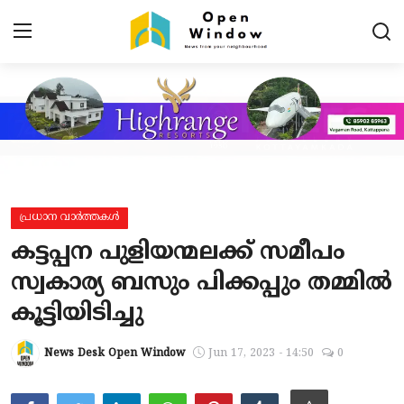
Login
Register
Home
Contact
പ്രധാന വാർത്തകൾ
പ്രധാന വാർത്തകൾ
കട്ടപ്പന പുളിയന്മലക്ക് സമീപം
പ്രാദേശികം
സ്വകാര്യ ബസും പിക്കപ്പും തമ്മിൽ
കൂട്ടിയിടിച്ചു
കായികം
TOURISM
News Desk Open Window
Jun 17, 2023 - 14:50
0
വിനോദം