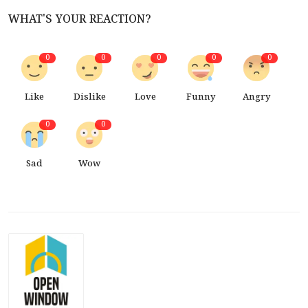
WHAT'S YOUR REACTION?
0
0
0
0
0
Like
Dislike
Love
Funny
Angry
0
0
Sad
Wow