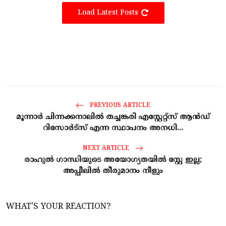
Load Latest Posts
PREVIOUS ARTICLE
മൂന്നാർ ചിന്നക്കനാലിൽ തച്ചങ്കരി എസ്റ്റേറ്റ്സ് ആൻഡ്‌
റിസോർട്സ് എന്ന സ്ഥാപനം അനധി...
NEXT ARTICLE
രാഹുൽ ഗാന്ധിയുടെ അയോഗ്യതയില്‍ സ്റ്റേ ഇല്ല;
അപ്പീലില്‍ തീരുമാനം നീളും
WHAT'S YOUR REACTION?