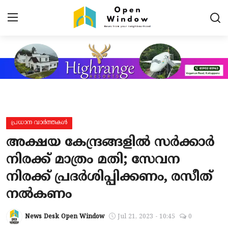
Login
Register
Home
Contact
പ്രധാന വാർത്തകൾ
പ്രധാന വാർത്തകൾ
അക്ഷയ കേന്ദ്രങ്ങളില്‍ സര്‍ക്കാര്‍
പ്രാദേശികം
നിരക്ക് മാത്രം മതി; സേവന
നിരക്ക് പ്രദര്‍ശിപ്പിക്കണം, രസീത്
കായികം
നല്‍കണം
TOURISM
News Desk Open Window
Jul 21, 2023 - 10:45
0
വിനോദം