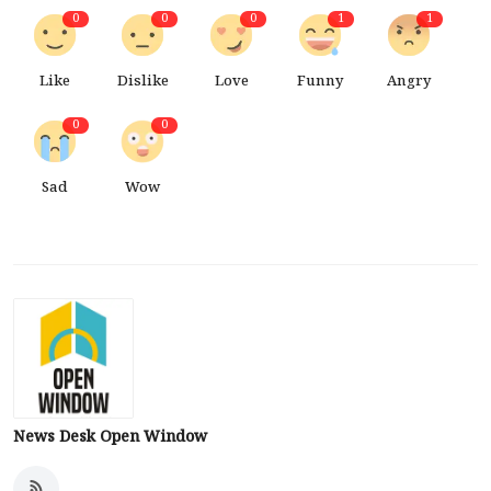
0
0
0
1
1
Like
Dislike
Love
Funny
Angry
0
0
Sad
Wow
News Desk Open Window