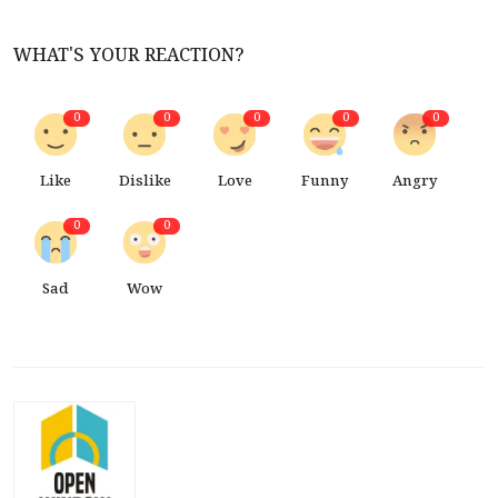
WHAT'S YOUR REACTION?
0
0
0
0
0
Like
Dislike
Love
Funny
Angry
0
0
Sad
Wow