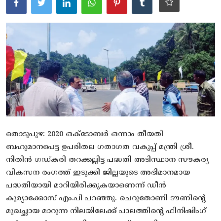
ആരോഗ്യം
സാങ്കേതിക വിദ്യ
Gallery
തൊടുപുഴ: 2020 ഒക്ടോബർ ഒന്നാം തീയതി
ബഹുമാനപെട്ട ഉപരിതല ഗതാഗത വകുപ്പ് മന്ത്രി ശ്രീ.
നിതിൻ ഗഡ്കരി തറക്കല്ലിട്ട പദ്ധതി അടിസ്ഥാന സൗകര്യ
വികസന രംഗത്ത് ഇടുക്കി ജില്ലയുടെ അഭിമാനമായ
പദ്ധതിയായി മാറിയിരിക്കുകയാണെന്ന് ഡീൻ
കുര്യാക്കോസ് എം.പി പറഞ്ഞു. ചെറുതോണി ടൗണിന്റെ
മുഖച്ഛായ മാറുന്ന നിലയിലേക്ക് പാലത്തിന്റെ ഫിനിഷിംഗ്