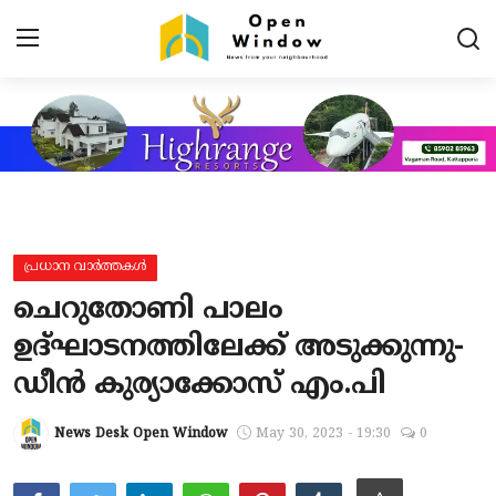
Login
Register
Home
Contact
പ്രധാന വാർത്തകൾ
പ്രധാന വാർത്തകൾ
ചെറുതോണി പാലം
പ്രാദേശികം
ഉദ്ഘാടനത്തിലേക്ക് അടുക്കുന്നു-
ഡീൻ കുര്യാക്കോസ് എം.പി
കായികം
TOURISM
News Desk Open Window
May 30, 2023 - 19:30
0
വിനോദം