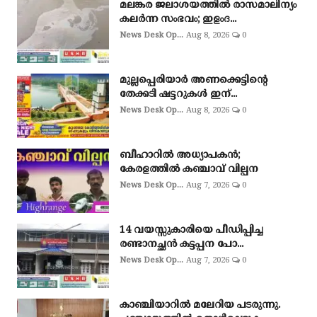
മലങ്കര ജലാശയത്തിൽ രാസമാലിന്യം
കലർന്ന സംഭവം; ഇളംദ...
News Desk Op...
Aug 8, 2026
0
മുല്ലപ്പെരിയാർ അണക്കെട്ടിന്റെ
തേക്കടി ഷട്ടറുകൾ ഇന്...
News Desk Op...
Aug 8, 2026
0
ബീഹാറിൽ അധ്യാപകൻ;
കേരളത്തിൽ കഞ്ചാവ് വില്പന
News Desk Op...
Aug 7, 2026
0
14 വയസ്സുകാരിയെ പീഡിപ്പിച്ച
രണ്ടാനച്ഛൻ കട്ടപ്പന പോ...
News Desk Op...
Aug 7, 2026
0
കാഞ്ചിയാറിൽ മലേറിയ പടരുന്നു.