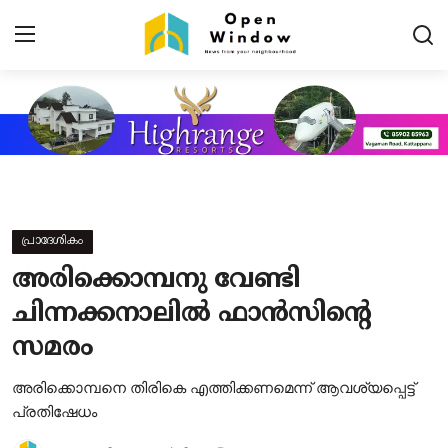
Login
Register
Home
Contact
പ്രാദേശികം
പ്രധാന വാർത്തകൾ
അരിക്കൊമ്പനു വേണ്ടി
പ്രാദേശികം
ചിന്നക്കനാലിൽ ഫാൻസിൻ്റെ
സമരം
കായികം
TOURISM
അരിക്കൊമ്പനെ തിരികെ എത്തിക്കണമെന്ന് ആവശ്യപ്പെട്ട്
പ്രതിഷേധം
വിനോദം