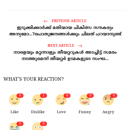
PREVIOUS ARTICLE
ഇടുക്കിക്കാർക്ക് മതിയായ ചികിത്സ സൗകര്യം
അന്യമോ...?പൊതുജനങ്ങൾക്കും ചിലത് പറയാനുണ്ട്
NEXT ARTICLE
നാളെയും മറ്റന്നാളും തീയറ്ററുകൾ അടച്ചിട്ട് സമരം
നടത്തുമെന്ന് തീയറ്റർ ഉടമകളുടെ സംഘ...
WHAT'S YOUR REACTION?
0
1
0
0
0
Like
Dislike
Love
Funny
Angry
0
0